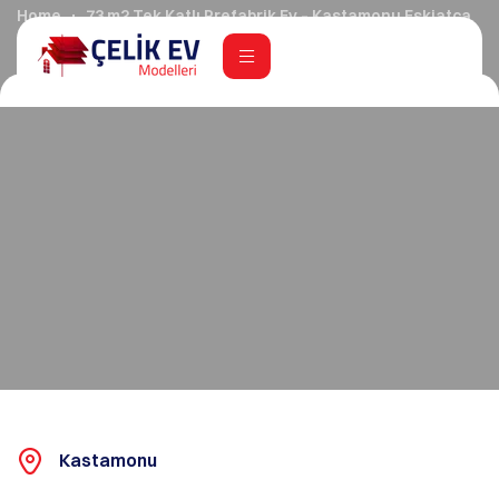
Home
73 m2 Tek Katlı Prefabrik Ev – Kastamonu Eskiatça
Kastamonu